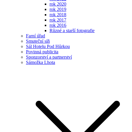
rok 2020
rok 2019
rok 2018
rok 2017
rok 2016
Různé a starší fotografie
Farní úřad
Smuteční síň
Sál Hotelu Pod Hůrkou
Povinná publicita
Sponzorství a partnerství
Sámožka Lhota