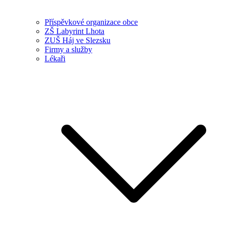
Příspěvkové organizace obce
ZŠ Labyrint Lhota
ZUŠ Háj ve Slezsku
Firmy a služby
Lékaři