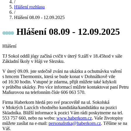
/
Hlášení rozhlasu
/
Hlášení 08.09 - 12.09.2025
Hlášení 08.09 - 12.09.2025
Hlášení
TJ Sokol oddíl jógy začíná cvičit v úterý 9.září v 18.45hod v sále
Základní školy v Háji ve Slezsku.
V úterý 09.09. jste srdečně zváni na ukázku a ochutnávku vaření
s hrncem Thermomix, která se bude konat v Dohnálkově vile
od 16:30 hodin. Vstupné je zdarma, přijít můžete také kdykoli
v průběhu ukázky. Pro více informací můžete kontaktovat paní Petru
Maňurovou na telefonním čísle 606 063 570.
Firma Haberkorn hledá pro své pracoviště na ul. Sokolská
v Mokrých Lazcích vhodného kandidáta/kandidátku na pozici
Skladníka. Bližší informace k pozici Vám rádi poskytneme na tel.
553 757 660, nebo na webu:
www.haberkorn.cz
. Vaše životopisy
můžete zasílat na e-mail:
personalistka@haberkorn.cz
. Těšíme se na
Váš.