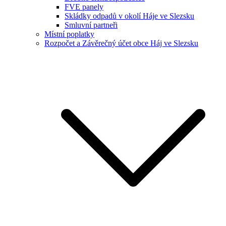
FVE panely
Skládky odpadů v okolí Háje ve Slezsku
Smluvní partneři
Místní poplatky
Rozpočet a Závěrečný účet obce Háj ve Slezsku