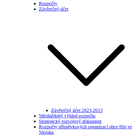
Rozpočty
Závěrečný účet
Závěrečný účet 2023-2013
Střednědobý výhled rozpočtu
Strategický rozvojový dokument
Rozpočty příspěvkových organizací obce Háj ve
Slezsku