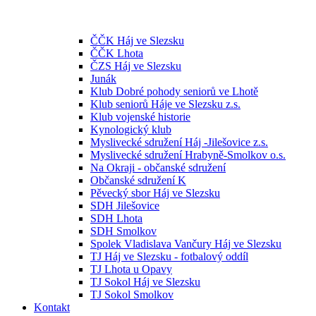
ČČK Háj ve Slezsku
ČČK Lhota
ČZS Háj ve Slezsku
Junák
Klub Dobré pohody seniorů ve Lhotě
Klub seniorů Háje ve Slezsku z.s.
Klub vojenské historie
Kynologický klub
Myslivecké sdružení Háj -Jilešovice z.s.
Myslivecké sdružení Hrabyně-Smolkov o.s.
Na Okraji - občanské sdružení
Občanské sdružení K
Pěvecký sbor Háj ve Slezsku
SDH Jilešovice
SDH Lhota
SDH Smolkov
Spolek Vladislava Vančury Háj ve Slezsku
TJ Háj ve Slezsku - fotbalový oddíl
TJ Lhota u Opavy
TJ Sokol Háj ve Slezsku
TJ Sokol Smolkov
Kontakt