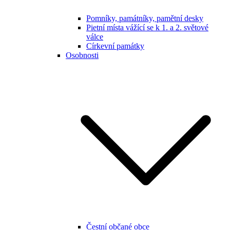
Pomníky, památníky, pamětní desky
Pietní místa vážící se k 1. a 2. světové
válce
Církevní památky
Osobnosti
Čestní občané obce