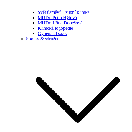
Svět úsměvů - zubní klinika
MUDr. Petra Hýlová
MUDr. Jiřina Dobešová
Klinická logopedie
Gynenatal s.r.o.
Spolky & sdružení