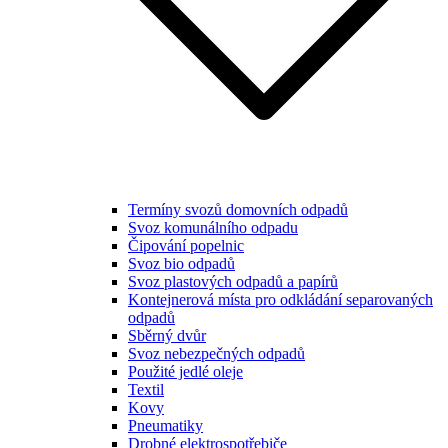
Termíny svozů domovních odpadů
Svoz komunálního odpadu
Čipování popelnic
Svoz bio odpadů
Svoz plastových odpadů a papírů
Kontejnerová místa pro odkládání separovaných
odpadů
Sběrný dvůr
Svoz nebezpečných odpadů
Použité jedlé oleje
Textil
Kovy
Pneumatiky
Drobné elektrospotřebiče