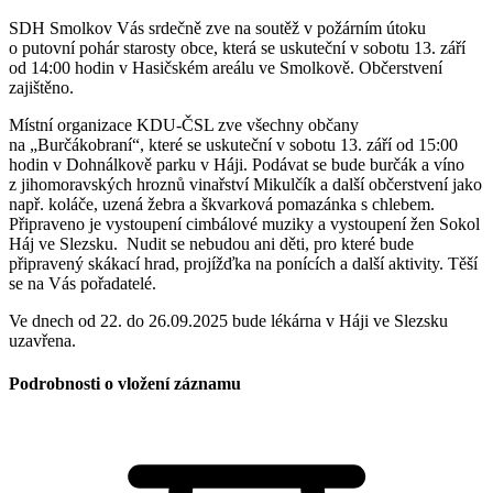
SDH Smolkov Vás srdečně zve na soutěž v požárním útoku
o putovní pohár starosty obce, která se uskuteční v sobotu 13. září
od 14:00 hodin v Hasičském areálu ve Smolkově. Občerstvení
zajištěno.
Místní organizace KDU-ČSL zve všechny občany
na „Burčákobraní“, které se uskuteční v sobotu 13. září od 15:00
hodin v Dohnálkově parku v Háji. Podávat se bude burčák a víno
z jihomoravských hroznů vinařství Mikulčík a další občerstvení jako
např. koláče, uzená žebra a škvarková pomazánka s chlebem.
Připraveno je vystoupení cimbálové muziky a vystoupení žen Sokol
Háj ve Slezsku. Nudit se nebudou ani děti, pro které bude
připravený skákací hrad, projížďka na ponících a další aktivity. Těší
se na Vás pořadatelé.
Ve dnech od 22. do 26.09.2025 bude lékárna v Háji ve Slezsku
uzavřena.
Podrobnosti o vložení záznamu