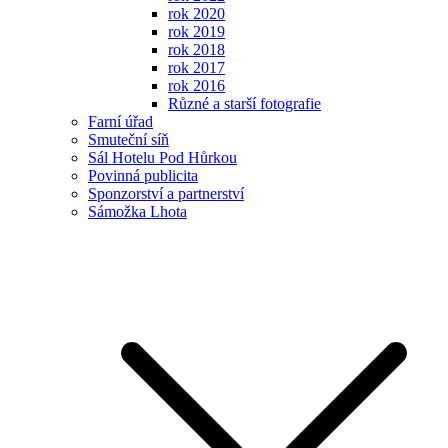
rok 2020
rok 2019
rok 2018
rok 2017
rok 2016
Různé a starší fotografie
Farní úřad
Smuteční síň
Sál Hotelu Pod Hůrkou
Povinná publicita
Sponzorství a partnerství
Sámožka Lhota