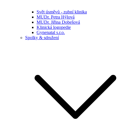
Svět úsměvů - zubní klinika
MUDr. Petra Hýlová
MUDr. Jiřina Dobešová
Klinická logopedie
Gynenatal s.r.o.
Spolky & sdružení