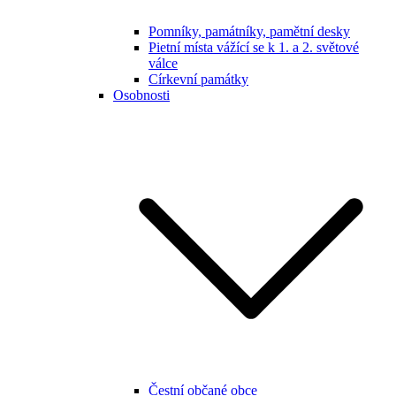
Pomníky, památníky, pamětní desky
Pietní místa vážící se k 1. a 2. světové
válce
Církevní památky
Osobnosti
Čestní občané obce