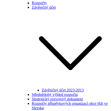
Rozpočty
Závěrečný účet
Závěrečný účet 2023-2013
Střednědobý výhled rozpočtu
Strategický rozvojový dokument
Rozpočty příspěvkových organizací obce Háj ve
Slezsku