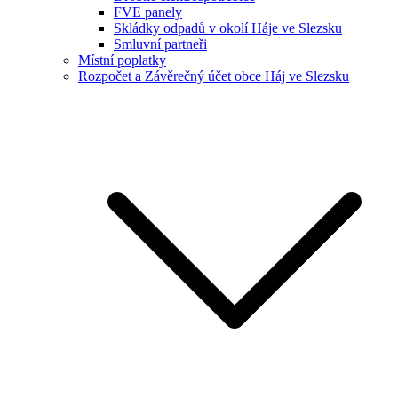
FVE panely
Skládky odpadů v okolí Háje ve Slezsku
Smluvní partneři
Místní poplatky
Rozpočet a Závěrečný účet obce Háj ve Slezsku