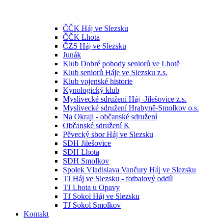
ČČK Háj ve Slezsku
ČČK Lhota
ČZS Háj ve Slezsku
Junák
Klub Dobré pohody seniorů ve Lhotě
Klub seniorů Háje ve Slezsku z.s.
Klub vojenské historie
Kynologický klub
Myslivecké sdružení Háj -Jilešovice z.s.
Myslivecké sdružení Hrabyně-Smolkov o.s.
Na Okraji - občanské sdružení
Občanské sdružení K
Pěvecký sbor Háj ve Slezsku
SDH Jilešovice
SDH Lhota
SDH Smolkov
Spolek Vladislava Vančury Háj ve Slezsku
TJ Háj ve Slezsku - fotbalový oddíl
TJ Lhota u Opavy
TJ Sokol Háj ve Slezsku
TJ Sokol Smolkov
Kontakt