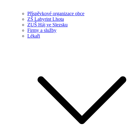
Příspěvkové organizace obce
ZŠ Labyrint Lhota
ZUŠ Háj ve Slezsku
Firmy a služby
Lékaři