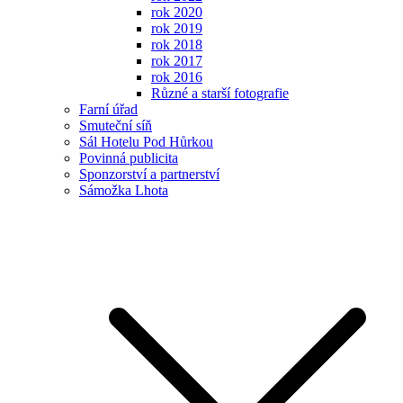
rok 2020
rok 2019
rok 2018
rok 2017
rok 2016
Různé a starší fotografie
Farní úřad
Smuteční síň
Sál Hotelu Pod Hůrkou
Povinná publicita
Sponzorství a partnerství
Sámožka Lhota