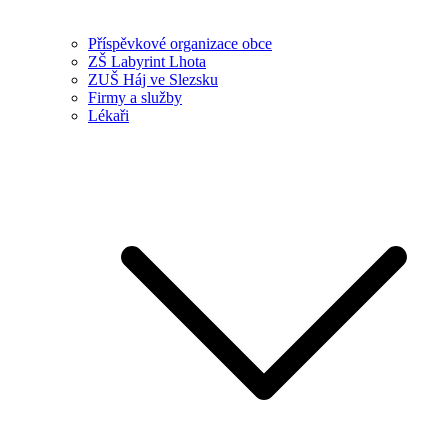
Příspěvkové organizace obce
ZŠ Labyrint Lhota
ZUŠ Háj ve Slezsku
Firmy a služby
Lékaři