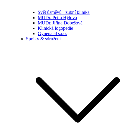
Svět úsměvů - zubní klinika
MUDr. Petra Hýlová
MUDr. Jiřina Dobešová
Klinická logopedie
Gynenatal s.r.o.
Spolky & sdružení