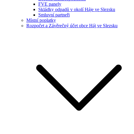
FVE panely
Skládky odpadů v okolí Háje ve Slezsku
Smluvní partneři
Místní poplatky
Rozpočet a Závěrečný účet obce Háj ve Slezsku