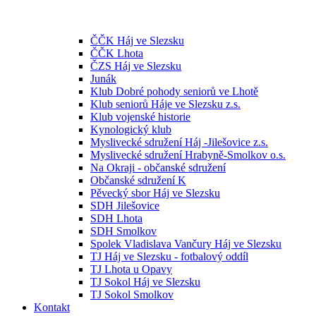
ČČK Háj ve Slezsku
ČČK Lhota
ČZS Háj ve Slezsku
Junák
Klub Dobré pohody seniorů ve Lhotě
Klub seniorů Háje ve Slezsku z.s.
Klub vojenské historie
Kynologický klub
Myslivecké sdružení Háj -Jilešovice z.s.
Myslivecké sdružení Hrabyně-Smolkov o.s.
Na Okraji - občanské sdružení
Občanské sdružení K
Pěvecký sbor Háj ve Slezsku
SDH Jilešovice
SDH Lhota
SDH Smolkov
Spolek Vladislava Vančury Háj ve Slezsku
TJ Háj ve Slezsku - fotbalový oddíl
TJ Lhota u Opavy
TJ Sokol Háj ve Slezsku
TJ Sokol Smolkov
Kontakt