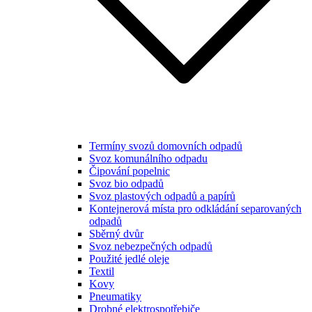
Termíny svozů domovních odpadů
Svoz komunálního odpadu
Čipování popelnic
Svoz bio odpadů
Svoz plastových odpadů a papírů
Kontejnerová místa pro odkládání separovaných
odpadů
Sběrný dvůr
Svoz nebezpečných odpadů
Použité jedlé oleje
Textil
Kovy
Pneumatiky
Drobné elektrospotřebiče