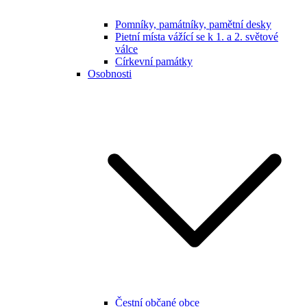
Pomníky, památníky, pamětní desky
Pietní místa vážící se k 1. a 2. světové
válce
Církevní památky
Osobnosti
Čestní občané obce