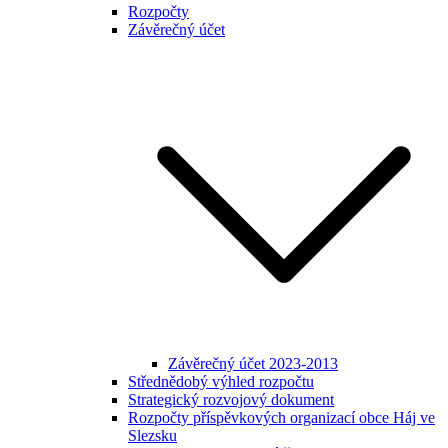
Rozpočty
Závěrečný účet
Závěrečný účet 2023-2013
Střednědobý výhled rozpočtu
Strategický rozvojový dokument
Rozpočty příspěvkových organizací obce Háj ve
Slezsku