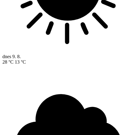
dnes
9. 8.
28 °C
13 °C