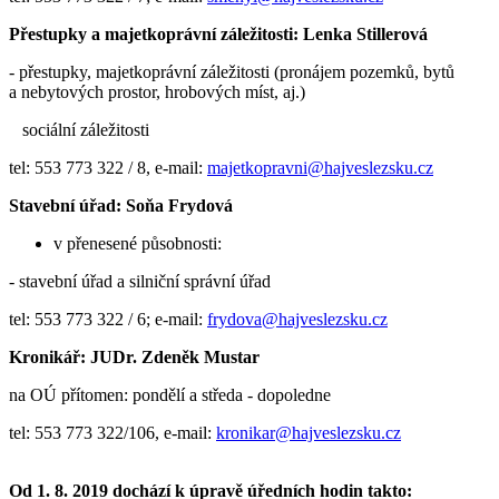
Přestupky a majetkoprávní záležitosti: Lenka Stillerová
- přestupky, majetkoprávní záležitosti (pronájem pozemků, bytů
a nebytových prostor, hrobových míst, aj.)
sociální záležitosti
tel: 553 773 322 / 8, e-mail:
majetkopravni@hajveslezsku.cz
Stavební úřad: Soňa Frydová
v přenesené působnosti:
- stavební úřad a silniční správní úřad
tel: 553 773 322 / 6; e-mail:
frydova@hajveslezsku.cz
Kronikář: JUDr. Zdeněk Mustar
na OÚ přítomen: pondělí a středa - dopoledne
tel: 553 773 322/106, e-mail:
kronikar@hajveslezsku.cz
Od 1. 8. 2019 dochází k úpravě úředních hodin takto: