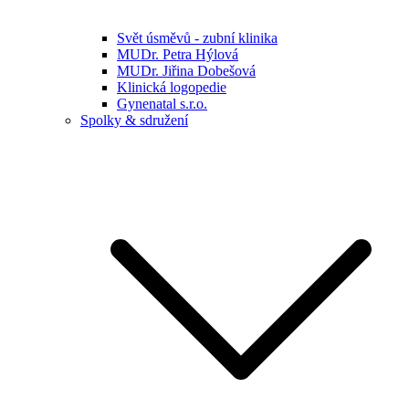
Svět úsměvů - zubní klinika
MUDr. Petra Hýlová
MUDr. Jiřina Dobešová
Klinická logopedie
Gynenatal s.r.o.
Spolky & sdružení