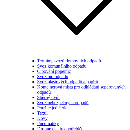
Termíny svozů domovních odpadů
Svoz komunálního odpadu
Čipování popelnic
Svoz bio odpadů
Svoz plastových odpadů a papírů
Kontejnerová místa pro odkládání separovaných
odpadů
Sběrný dvůr
Svoz nebezpečných odpadů
Použité jedlé oleje
Textil
Kovy
Pneumatiky
Drobné elektrospotřebiče