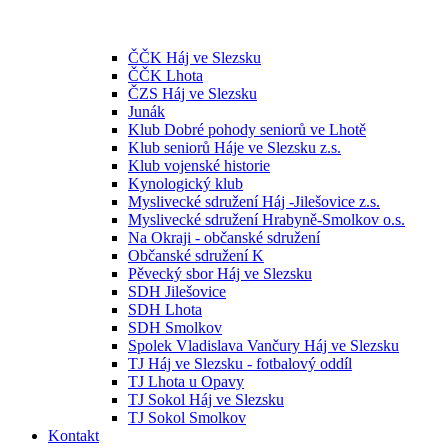
ČČK Háj ve Slezsku
ČČK Lhota
ČZS Háj ve Slezsku
Junák
Klub Dobré pohody seniorů ve Lhotě
Klub seniorů Háje ve Slezsku z.s.
Klub vojenské historie
Kynologický klub
Myslivecké sdružení Háj -Jilešovice z.s.
Myslivecké sdružení Hrabyně-Smolkov o.s.
Na Okraji - občanské sdružení
Občanské sdružení K
Pěvecký sbor Háj ve Slezsku
SDH Jilešovice
SDH Lhota
SDH Smolkov
Spolek Vladislava Vančury Háj ve Slezsku
TJ Háj ve Slezsku - fotbalový oddíl
TJ Lhota u Opavy
TJ Sokol Háj ve Slezsku
TJ Sokol Smolkov
Kontakt