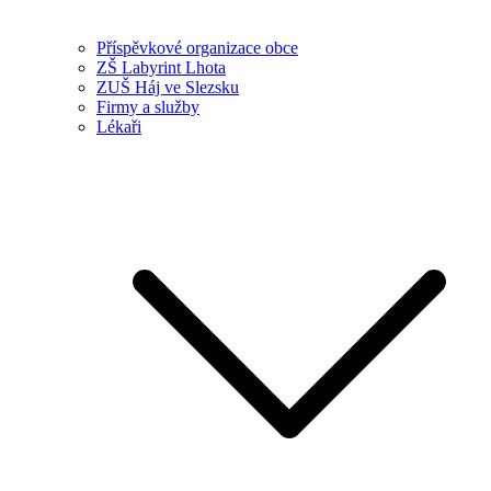
Příspěvkové organizace obce
ZŠ Labyrint Lhota
ZUŠ Háj ve Slezsku
Firmy a služby
Lékaři