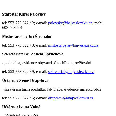
Starosta: Karel Palovský
tel: 553 773 322 / 2; e-mail:
palovsky@hajveslezsku.cz
, mobil
603 508 601
Místostarosta: Jiří Štrohalm
tel: 553 773 322 / 3; e-mail:
mistostarosta@hajveslezsku.cz
Sekretariát: Bc. Žaneta Spruchová
- podatelna, evidence obyvatel, CzechPoint, ověřování
tel: 553 773 322 / 9; e-mail:
sekretariat@hajveslezsku.cz
Účtárna: Xenie Drápelová
- správa místních poplatků, fakturace, evidence majetku obce
tel: 553 773 322 / 5; e-mail:
drapelova@hajveslezsku.cz
Účtárna: Ivana Volná
- účetnictví a rozpočet