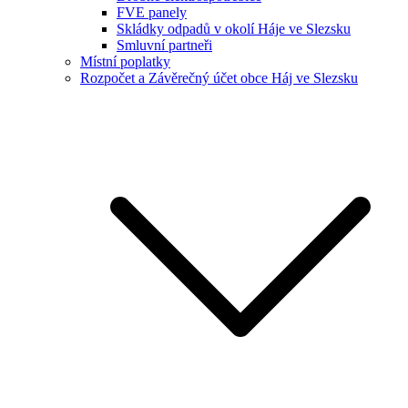
FVE panely
Skládky odpadů v okolí Háje ve Slezsku
Smluvní partneři
Místní poplatky
Rozpočet a Závěrečný účet obce Háj ve Slezsku