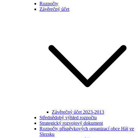
Rozpočty
Závěrečný účet
Závěrečný účet 2023-2013
Střednědobý výhled rozpočtu
Strategický rozvojový dokument
Rozpočty příspěvkových organizací obce Háj ve
Slezsku