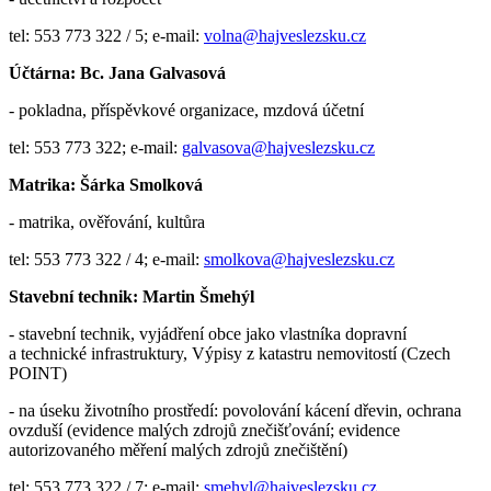
tel: 553 773 322 / 5; e-mail:
volna@hajveslezsku.cz
Účtárna: Bc. Jana Galvasová
- pokladna, příspěvkové organizace, mzdová účetní
tel: 553 773 322; e-mail:
galvasova@hajveslezsku.cz
Matrika: Šárka Smolková
- matrika, ověřování, kultůra
tel: 553 773 322 / 4; e-mail:
smolkova@hajveslezsku.cz
Stavební technik: Martin Šmehýl
- stavební technik, vyjádření obce jako vlastníka dopravní
a technické infrastruktury, Výpisy z katastru nemovitostí (Czech
POINT)
- na úseku životního prostředí: povolování kácení dřevin, ochrana
ovzduší (evidence malých zdrojů znečišťování; evidence
autorizovaného měření malých zdrojů znečištění)
tel: 553 773 322 / 7; e-mail:
smehyl@hajveslezsku.cz