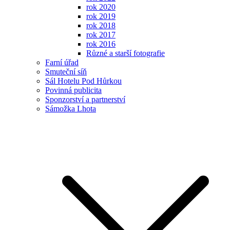
rok 2020
rok 2019
rok 2018
rok 2017
rok 2016
Různé a starší fotografie
Farní úřad
Smuteční síň
Sál Hotelu Pod Hůrkou
Povinná publicita
Sponzorství a partnerství
Sámožka Lhota