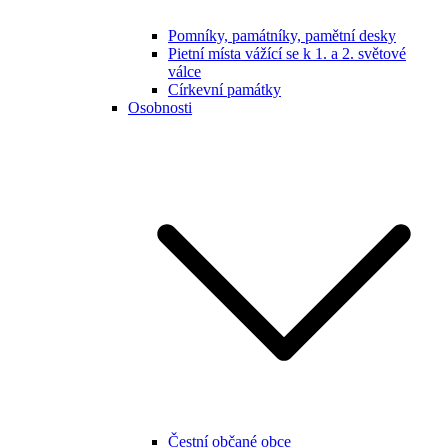
Pomníky, památníky, pamětní desky
Pietní místa vážící se k 1. a 2. světové
válce
Církevní památky
Osobnosti
Čestní občané obce