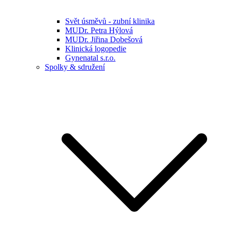
Svět úsměvů - zubní klinika
MUDr. Petra Hýlová
MUDr. Jiřina Dobešová
Klinická logopedie
Gynenatal s.r.o.
Spolky & sdružení