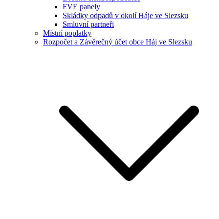
FVE panely
Skládky odpadů v okolí Háje ve Slezsku
Smluvní partneři
Místní poplatky
Rozpočet a Závěrečný účet obce Háj ve Slezsku