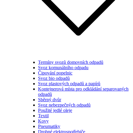
Termíny svozů domovních odpadů
Svoz komunálního odpadu
Čipování popelnic
Svoz bio odpadů
Svoz plastových odpadů a papírů
Kontejnerová místa pro odkládání separovaných
odpadů
Sběrný dvůr
Svoz nebezpečných odpadů
Použité jedlé oleje
Textil
Kovy
Pneumatiky
Drobné elektrospotřebiče