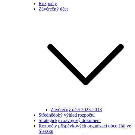
Rozpočty
Závěrečný účet
Závěrečný účet 2023-2013
Střednědobý výhled rozpočtu
Strategický rozvojový dokument
Rozpočty příspěvkových organizací obce Háj ve
Slezsku