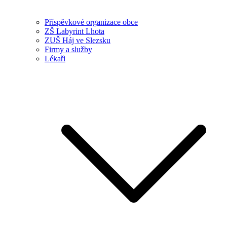
Příspěvkové organizace obce
ZŠ Labyrint Lhota
ZUŠ Háj ve Slezsku
Firmy a služby
Lékaři