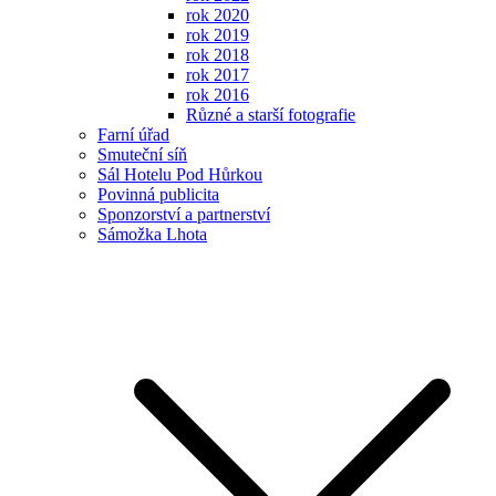
rok 2020
rok 2019
rok 2018
rok 2017
rok 2016
Různé a starší fotografie
Farní úřad
Smuteční síň
Sál Hotelu Pod Hůrkou
Povinná publicita
Sponzorství a partnerství
Sámožka Lhota