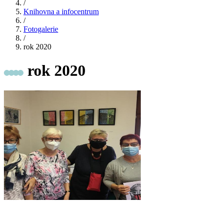
/
Knihovna a infocentrum
/
Fotogalerie
/
rok 2020
rok 2020