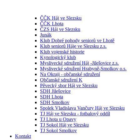
ČČK Háj ve Slezsku
ČČK Lhota
ČZS Háj ve Slezsku
Junák
Klub Dobré pohody seniorů ve Lhotě
Klub seniorů Háje ve Slezsku z.s.
Klub vojenské historie
Kynologický klub
Myslivecké sdružení Háj -Jilešovice z.s.
Myslivecké sdružení Hrabyně-Smolkov o.s.
Na Okraji - občanské sdružení
Občanské sdružení K
Pěvecký sbor Háj ve Slezsku
SDH Jilešovice
SDH Lhota
SDH Smolkov
Spolek Vladislava Vančury Háj ve Slezsku
TJ Háj ve Slezsku - fotbalový oddíl
TJ Lhota u Opavy
TJ Sokol Háj ve Slezsku
TJ Sokol Smolkov
Kontakt