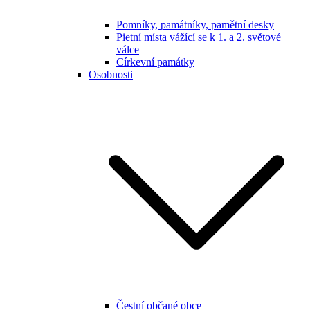
Pomníky, památníky, pamětní desky
Pietní místa vážící se k 1. a 2. světové
válce
Církevní památky
Osobnosti
Čestní občané obce